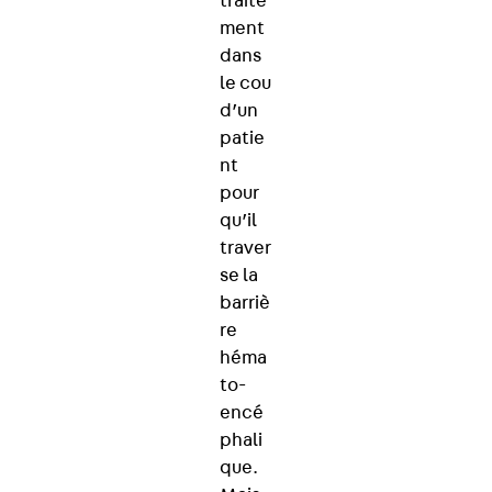
traite
ment
dans
le cou
d’un
patie
nt
pour
qu’il
traver
se la
barriè
re
héma
to-
encé
phali
que.