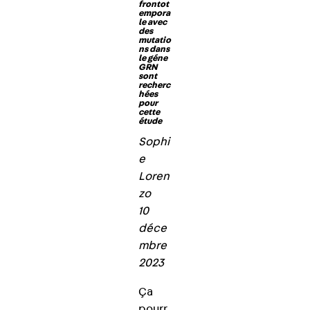
frontot
empora
le avec
des
mutatio
ns dans
le géne
GRN
sont
recherc
hées
pour
cette
étude
Sophi
e
Loren
zo
10
déce
mbre
2023
Ça
pourr