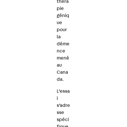
théra
pie
géniq
ue
pour
la
déme
nce
mené
au
Cana
da.
L’essa
i
s’adre
sse
spéci
fique