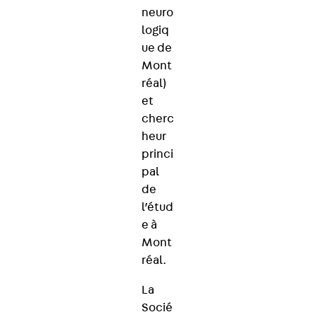
neuro
logiq
ue de
Mont
réal)
et
cherc
heur
princi
pal
de
l’étud
e à
Mont
réal.
La
Socié