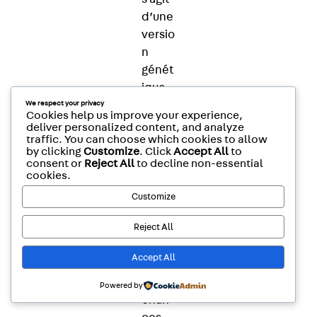
d’une
versio
n
génét
ique
de la
We respect your privacy
Cookies help us improve your experience,
mala
deliver personalized content, and analyze
traffic. You can choose which cookies to allow
die,
by clicking
Customize
. Click
Accept All
to
les
consent or
Reject All
to decline non-essential
perso
cookies.
nnes
Customize
touch
Reject All
ées
ont
Accept All
50 %
de
Powered by
chan