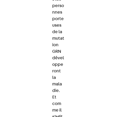
perso
nnes
porte
uses
de la
mutat
ion
GRN
dével
oppe
ront
la
mala
die.
Et
com
me il
s’agit