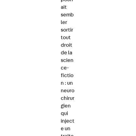
ait
semb
ler
sortir
tout
droit
de la
scien
ce-
fictio
n : un
neuro
chirur
gien
qui
inject
e un