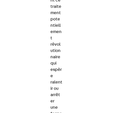
nt ce
traite
ment
pote
ntiell
emen
t
révol
ution
naire
qui
espèr
e
ralent
ir ou
arrêt
er
une