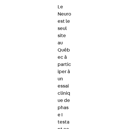
Le
Neuro
est le
seul
site
au
Québ
ec à
partic
iper à
un
essai
cliniq
ue de
phas
e I
testa