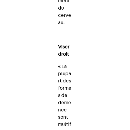
ment
du
cerve
au.
Viser
droit
« La
plupa
rt des
forme
s de
déme
nce
sont
multif