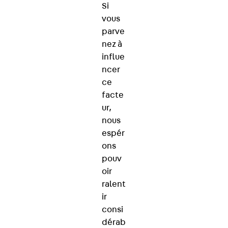
Si
vous
parve
nez à
influe
ncer
ce
facte
ur,
nous
espér
ons
pouv
oir
ralent
ir
consi
dérab