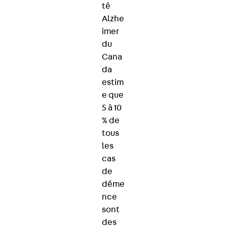
té
Alzhe
imer
du
Cana
da
estim
e que
5 à 10
% de
tous
les
cas
de
déme
nce
sont
des