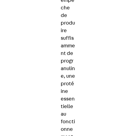
empê
che
de
produ
ire
suffis
amme
nt de
progr
anulin
e, une
proté
ine
essen
tielle
au
foncti
onne