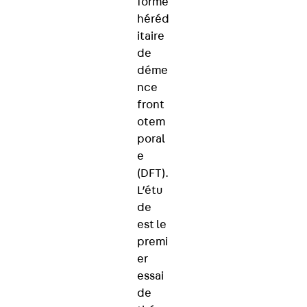
forme
héréd
itaire
de
déme
nce
front
otem
poral
e
(DFT).
L’étu
de
est le
premi
er
essai
de