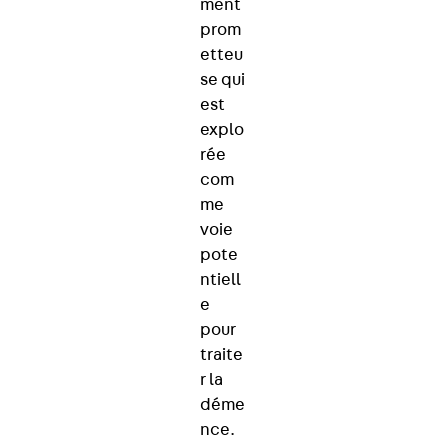
ment
prom
etteu
se qui
est
explo
rée
com
me
voie
pote
ntiell
e
pour
traite
r la
déme
nce.