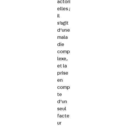
actori
elles ;
il
s’agit
d’une
mala
die
comp
lexe,
et la
prise
en
comp
te
d’un
seul
facte
ur