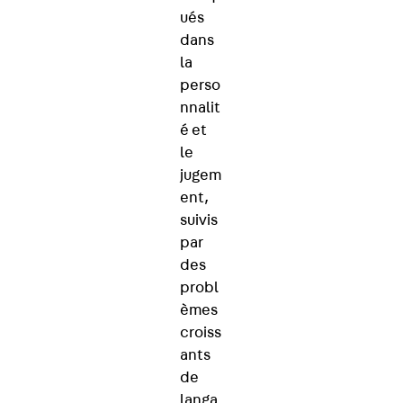
ués
dans
la
perso
nnalit
é et
le
jugem
ent,
suivis
par
des
probl
èmes
croiss
ants
de
langa