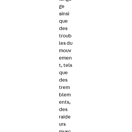
ge
ainsi
que
des
troub
les du
mouv
emen
t, tels
que
des
trem
blem
ents,
des
raide
urs
musc