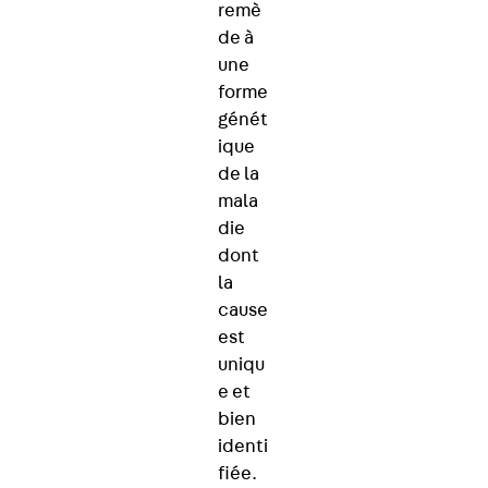
remè
de à
une
forme
génét
ique
de la
mala
die
dont
la
cause
est
uniqu
e et
bien
identi
fiée.