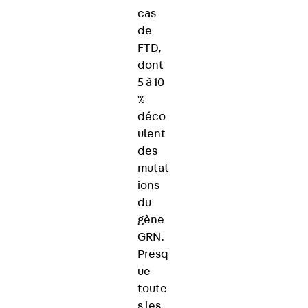
cas
de
FTD,
dont
5 à 10
%
déco
ulent
des
mutat
ions
du
gène
GRN.
Presq
ue
toute
s les