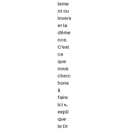
leme
nt ou
invers
er la
déme
nce.
C’est
ce
que
nous
cherc
hons
à
faire
ici »,
expli
que
le Dr