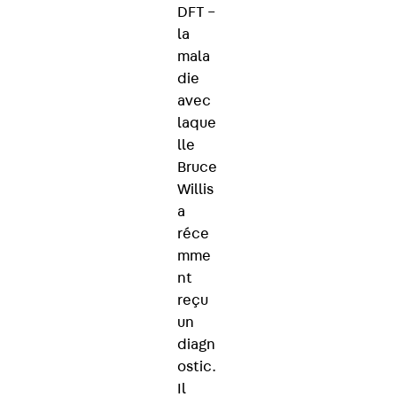
DFT –
la
mala
die
avec
laque
lle
Bruce
Willis
a
réce
mme
nt
reçu
un
diagn
ostic.
Il