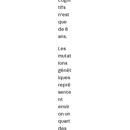
cogni
tifs
n’est
que
de 8
ans.
Les
mutat
ions
génét
iques
repré
sente
nt
envir
on un
quart
des