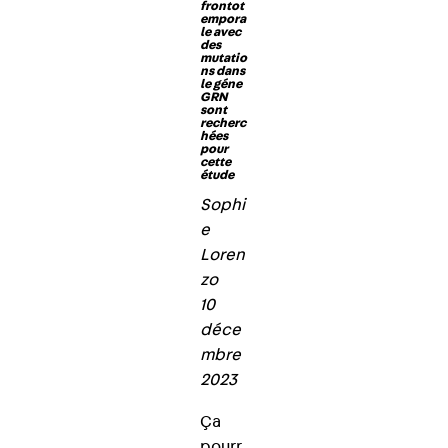
frontot
empora
le avec
des
mutatio
ns dans
le géne
GRN
sont
recherc
hées
pour
cette
étude
Sophi
e
Loren
zo
10
déce
mbre
2023
Ça
pourr