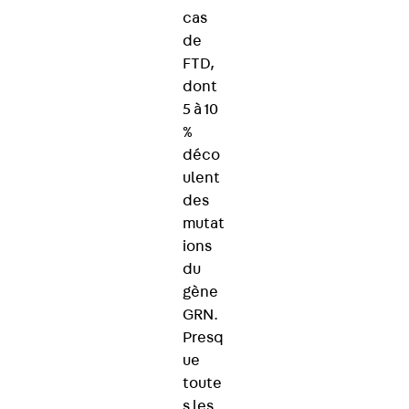
cas
de
FTD,
dont
5 à 10
%
déco
ulent
des
mutat
ions
du
gène
GRN.
Presq
ue
toute
s les