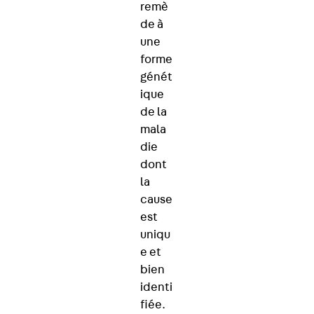
remè
de à
une
forme
génét
ique
de la
mala
die
dont
la
cause
est
uniqu
e et
bien
identi
fiée.