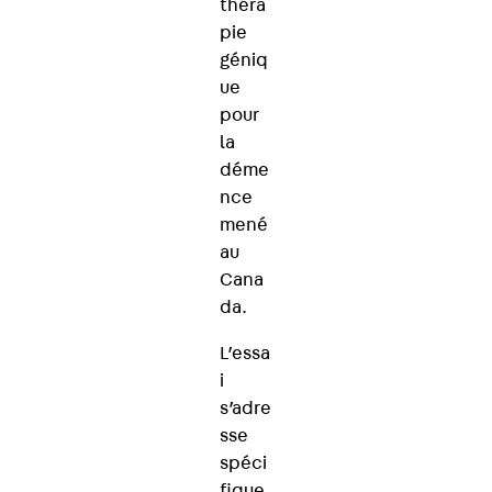
théra
pie
géniq
ue
pour
la
déme
nce
mené
au
Cana
da.
L’essa
i
s’adre
sse
spéci
fique