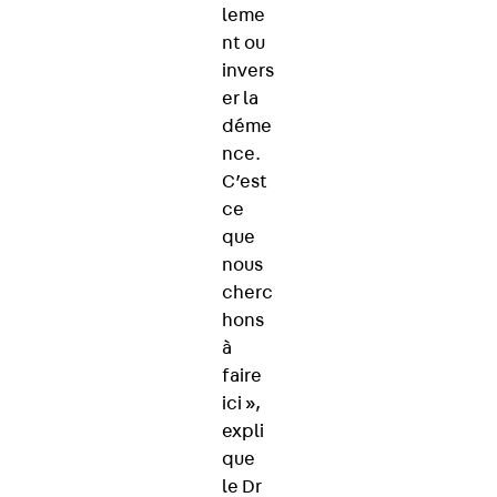
leme
nt ou
invers
er la
déme
nce.
C’est
ce
que
nous
cherc
hons
à
faire
ici »,
expli
que
le Dr