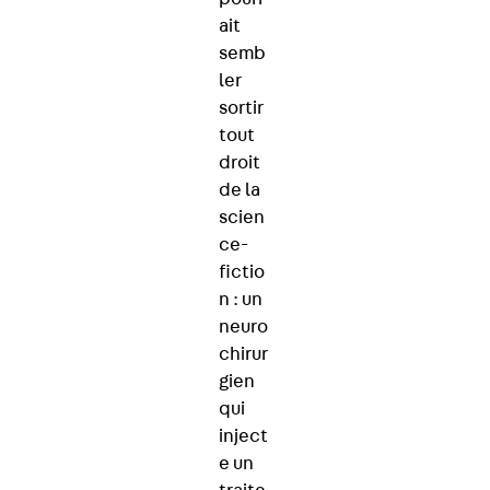
ait
semb
ler
sortir
tout
droit
de la
scien
ce-
fictio
n : un
neuro
chirur
gien
qui
inject
e un