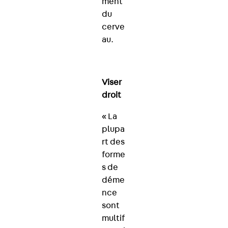
ment
du
cerve
au.
Viser
droit
« La
plupa
rt des
forme
s de
déme
nce
sont
multif