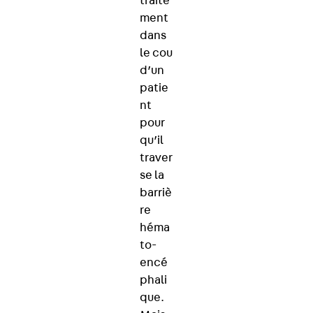
traite
ment
dans
le cou
d’un
patie
nt
pour
qu’il
traver
se la
barriè
re
héma
to-
encé
phali
que.