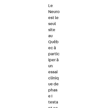
Le
Neuro
est le
seul
site
au
Québ
ec à
partic
iper à
un
essai
cliniq
ue de
phas
e I
testa