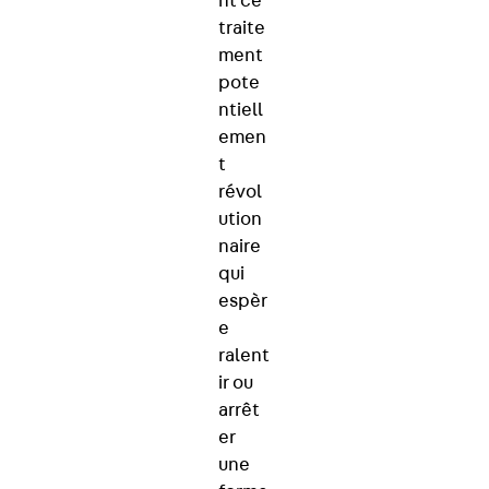
nt ce
traite
ment
pote
ntiell
emen
t
révol
ution
naire
qui
espèr
e
ralent
ir ou
arrêt
er
une