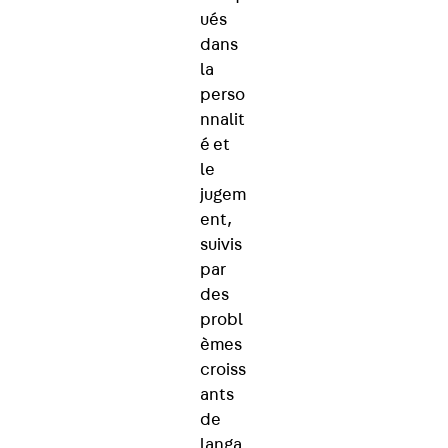
ués
dans
la
perso
nnalit
é et
le
jugem
ent,
suivis
par
des
probl
èmes
croiss
ants
de
langa