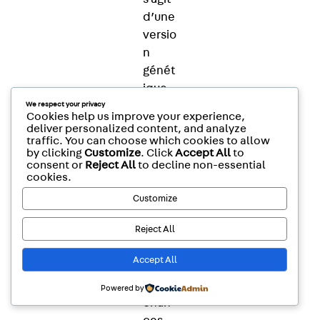
d’une
versio
n
génét
ique
de la
We respect your privacy
Cookies help us improve your experience,
mala
deliver personalized content, and analyze
traffic. You can choose which cookies to allow
die,
by clicking
Customize
. Click
Accept All
to
les
consent or
Reject All
to decline non-essential
perso
cookies.
nnes
Customize
touch
Reject All
ées
ont
Accept All
50 %
de
Powered by
chan