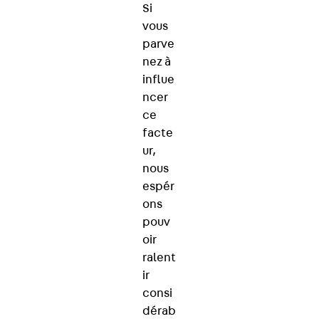
Si
vous
parve
nez à
influe
ncer
ce
facte
ur,
nous
espér
ons
pouv
oir
ralent
ir
consi
dérab