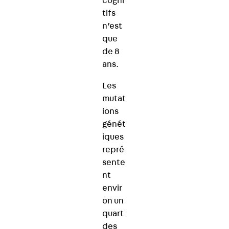
cogni
tifs
n’est
que
de 8
ans.
Les
mutat
ions
génét
iques
repré
sente
nt
envir
on un
quart
des