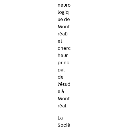
neuro
logiq
ue de
Mont
réal)
et
cherc
heur
princi
pal
de
l’étud
e à
Mont
réal.
La
Socié