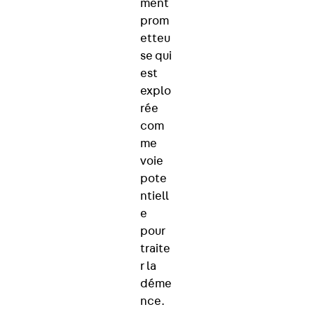
ment
prom
etteu
se qui
est
explo
rée
com
me
voie
pote
ntiell
e
pour
traite
r la
déme
nce.