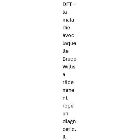
DFT –
la
mala
die
avec
laque
lle
Bruce
Willis
a
réce
mme
nt
reçu
un
diagn
ostic.
Il