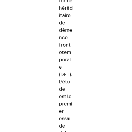
forme
héréd
itaire
de
déme
nce
front
otem
poral
e
(DFT).
L’étu
de
est le
premi
er
essai
de