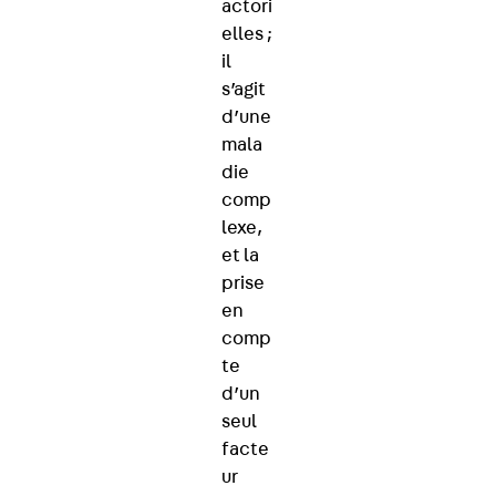
actori
elles ;
il
s’agit
d’une
mala
die
comp
lexe,
et la
prise
en
comp
te
d’un
seul
facte
ur