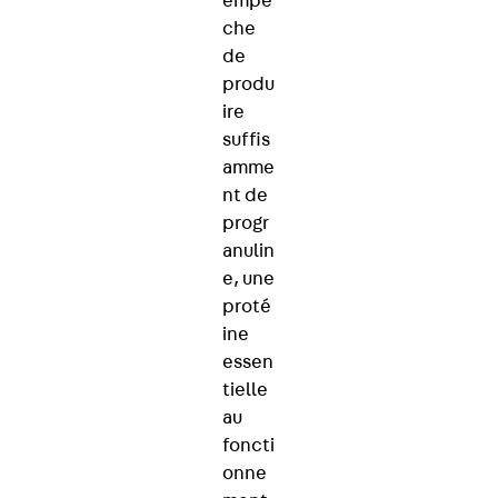
empê
che
de
produ
ire
suffis
amme
nt de
progr
anulin
e, une
proté
ine
essen
tielle
au
foncti
onne