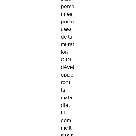
perso
nnes
porte
uses
de la
mutat
ion
GRN
dével
oppe
ront
la
mala
die.
Et
com
me il
s’agit