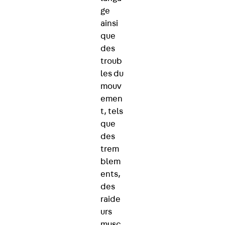
ge
ainsi
que
des
troub
les du
mouv
emen
t, tels
que
des
trem
blem
ents,
des
raide
urs
musc