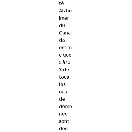
té
Alzhe
imer
du
Cana
da
estim
e que
5 à 10
% de
tous
les
cas
de
déme
nce
sont
des