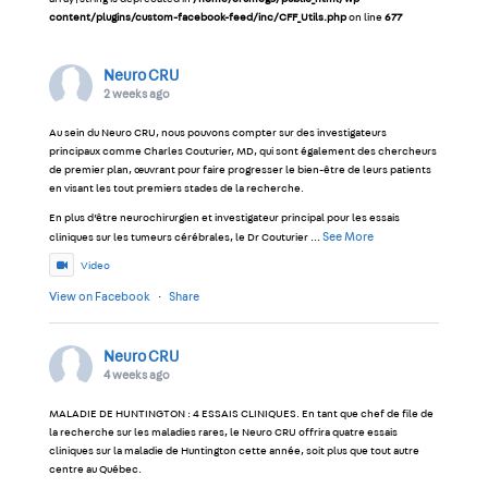
content/plugins/custom-facebook-feed/inc/CFF_Utils.php
on line
677
Neuro CRU
2 weeks ago
Au sein du Neuro CRU, nous pouvons compter sur des investigateurs
principaux comme Charles Couturier, MD, qui sont également des chercheurs
de premier plan, œuvrant pour faire progresser le bien-être de leurs patients
en visant les tout premiers stades de la recherche.
En plus d’être neurochirurgien et investigateur principal pour les essais
See More
cliniques sur les tumeurs cérébrales, le Dr Couturier
...
Video
View on Facebook
·
Share
Neuro CRU
4 weeks ago
MALADIE DE HUNTINGTON : 4 ESSAIS CLINIQUES. En tant que chef de file de
la recherche sur les maladies rares, le Neuro CRU offrira quatre essais
cliniques sur la maladie de Huntington cette année, soit plus que tout autre
centre au Québec.