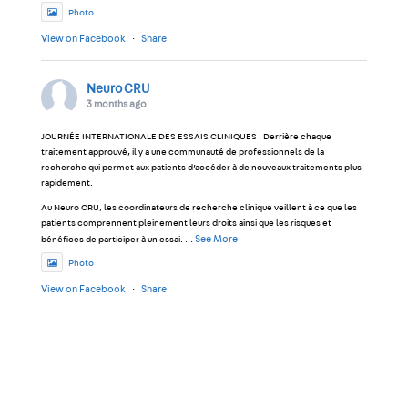
Photo
View on Facebook
·
Share
Neuro CRU
3 months ago
JOURNÉE INTERNATIONALE DES ESSAIS CLINIQUES ! Derrière chaque
traitement approuvé, il y a une communauté de professionnels de la
recherche qui permet aux patients d’accéder à de nouveaux traitements plus
rapidement.
Au Neuro CRU, les coordinateurs de recherche clinique veillent à ce que les
patients comprennent pleinement leurs droits ainsi que les risques et
See More
bénéfices de participer à un essai.
...
Photo
View on Facebook
·
Share