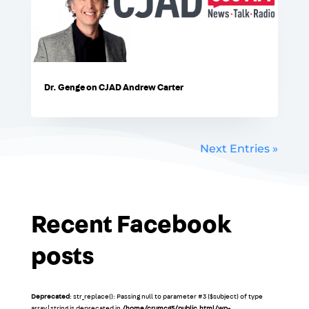
Dr. Genge on CJAD Andrew Carter
Next Entries »
Recent Facebook
posts
Deprecated
: str_replace(): Passing null to parameter #3 ($subject) of type
array|string is deprecated in
/home/crumcg5/public_html/wp-