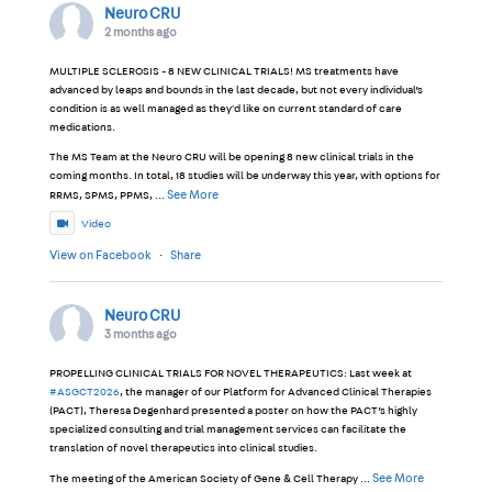
Neuro CRU
2 months ago
MULTIPLE SCLEROSIS - 8 NEW CLINICAL TRIALS! MS treatments have
advanced by leaps and bounds in the last decade, but not every individual’s
condition is as well managed as they'd like on current standard of care
medications.
The MS Team at the Neuro CRU will be opening 8 new clinical trials in the
coming months. In total, 18 studies will be underway this year, with options for
See More
RRMS, SPMS, PPMS,
...
Video
View on Facebook
·
Share
Neuro CRU
3 months ago
PROPELLING CLINICAL TRIALS FOR NOVEL THERAPEUTICS: Last week at
#ASGCT2026
, the manager of our Platform for Advanced Clinical Therapies
(PACT), Theresa Degenhard presented a poster on how the PACT’s highly
specialized consulting and trial management services can facilitate the
translation of novel therapeutics into clinical studies.
See More
The meeting of the American Society of Gene & Cell Therapy
...