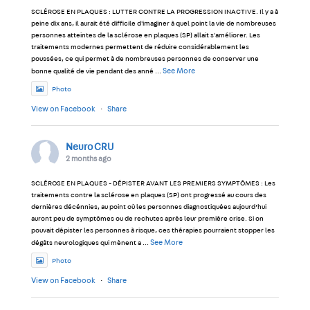
SCLÉROSE EN PLAQUES : LUTTER CONTRE LA PROGRESSION INACTIVE. Il y a à
peine dix ans, il aurait été difficile d'imaginer à quel point la vie de nombreuses
personnes atteintes de la sclérose en plaques (SP) allait s'améliorer. Les
traitements modernes permettent de réduire considérablement les
poussées, ce qui permet à de nombreuses personnes de conserver une
See More
bonne qualité de vie pendant des anné
...
Photo
View on Facebook
·
Share
Neuro CRU
2 months ago
SCLÉROSE EN PLAQUES - DÉPISTER AVANT LES PREMIERS SYMPTÔMES : Les
traitements contre la sclérose en plaques (SP) ont progressé au cours des
dernières décénnies, au point où les personnes diagnostiquées aujourd’hui
auront peu de symptômes ou de rechutes après leur première crise. Si on
pouvait dépister les personnes à risque, ces thérapies pourraient stopper les
See More
dégâts neurologiques qui mènent a
...
Photo
View on Facebook
·
Share