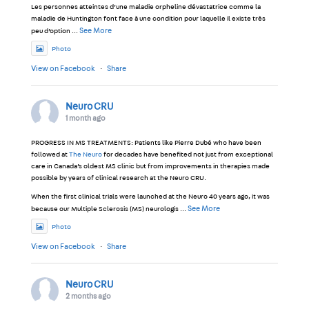
Les personnes atteintes d’une maladie orpheline dévastatrice comme la
maladie de Huntington font face à une condition pour laquelle il existe très
See More
peu d’option
...
Photo
View on Facebook
·
Share
Neuro CRU
1 month ago
PROGRESS IN MS TREATMENTS: Patients like Pierre Dubé who have been
followed at
The Neuro
for decades have benefited not just from exceptional
care in Canada’s oldest MS clinic but from improvements in therapies made
possible by years of clinical research at the Neuro CRU.
When the first clinical trials were launched at the Neuro 40 years ago, it was
See More
because our Multiple Sclerosis (MS) neurologis
...
Photo
View on Facebook
·
Share
Neuro CRU
2 months ago