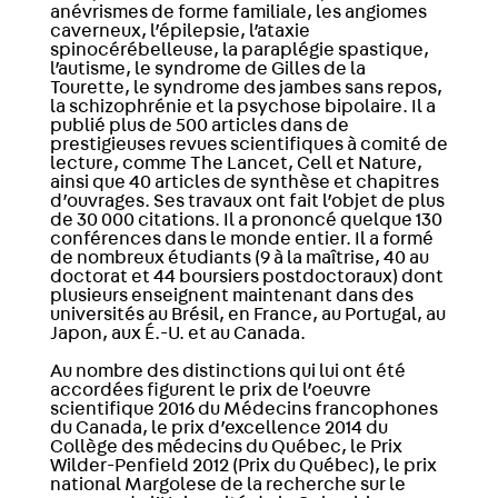
anévrismes de forme familiale, les angiomes
caverneux, l’épilepsie, l’ataxie
spinocérébelleuse, la paraplégie spastique,
l’autisme, le syndrome de Gilles de la
Tourette, le syndrome des jambes sans repos,
la schizophrénie et la psychose bipolaire. Il a
publié plus de 500 articles dans de
prestigieuses revues scientifiques à comité de
lecture, comme The Lancet, Cell et Nature,
ainsi que 40 articles de synthèse et chapitres
d’ouvrages. Ses travaux ont fait l’objet de plus
de 30 000 citations. Il a prononcé quelque 130
conférences dans le monde entier. Il a formé
de nombreux étudiants (9 à la maîtrise, 40 au
doctorat et 44 boursiers postdoctoraux) dont
plusieurs enseignent maintenant dans des
universités au Brésil, en France, au Portugal, au
Japon, aux É.-U. et au Canada.
Au nombre des distinctions qui lui ont été
accordées figurent le prix de l’oeuvre
scientifique 2016 du Médecins francophones
du Canada, le prix d’excellence 2014 du
Collège des médecins du Québec, le Prix
Wilder-Penfield 2012 (Prix du Québec), le prix
national Margolese de la recherche sur le