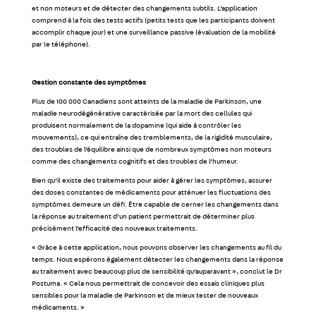
et non moteurs et de détecter des changements subtils. L’application
comprend à la fois des tests actifs (petits tests que les participants doivent
accomplir chaque jour) et une surveillance passive (évaluation de la mobilité
par le téléphone).
Gestion constante des symptômes
Plus de 100 000 Canadiens sont atteints de la maladie de Parkinson, une
maladie neurodégénérative caractérisée par la mort des cellules qui
produisent normalement de la dopamine (qui aide à contrôler les
mouvements), ce qui entraîne des tremblements, de la rigidité musculaire,
des troubles de l’équilibre ainsi que de nombreux symptômes non moteurs
comme des changements cognitifs et des troubles de l’humeur.
Bien qu’il existe des traitements pour aider à gérer les symptômes, assurer
des doses constantes de médicaments pour atténuer les fluctuations des
symptômes demeure un défi. Être capable de cerner les changements dans
la réponse au traitement d’un patient permettrait de déterminer plus
précisément l’efficacité des nouveaux traitements.
« Grâce à cette application, nous pouvons observer les changements au fil du
temps. Nous espérons également détecter les changements dans la réponse
au traitement avec beaucoup plus de sensibilité qu’auparavant », conclut le Dr
Postuma. « Cela nous permettrait de concevoir des essais cliniques plus
sensibles pour la maladie de Parkinson et de mieux tester de nouveaux
médicaments. »