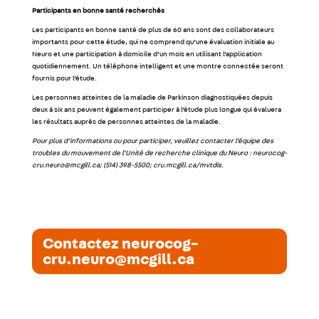
Participants en bonne santé recherchés
Les participants en bonne santé de plus de 60 ans sont des collaborateurs
importants pour cette étude, qui ne comprend qu’une évaluation initiale au
Neuro et une participation à domicile d’un mois en utilisant l’application
quotidiennement. Un téléphone intelligent et une montre connectée seront
fournis pour l’étude.
Les personnes atteintes de la maladie de Parkinson diagnostiquées depuis
deux à six ans peuvent également participer à l’étude plus longue qui évaluera
les résultats auprès de personnes atteintes de la maladie.
Pour plus d’informations ou pour participer, veuillez contacter l’équipe des
troubles du mouvement de l’Unité de recherche clinique du Neuro : neurocog-
cru.neuro@mcgill.ca; (514) 398-5500; cru.mcgill.ca/mvtdis.
Contactez neurocog-
cru.neuro@mcgill.ca