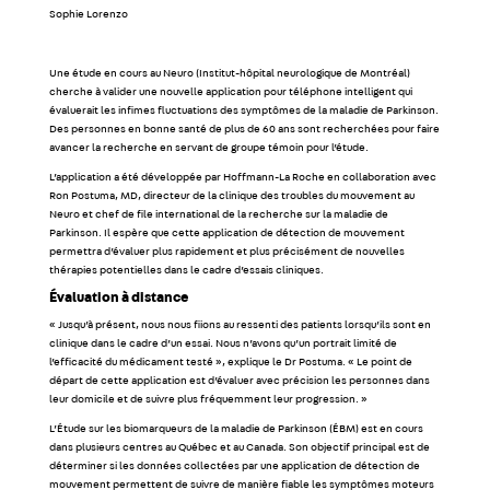
Sophie Lorenzo
Une étude en cours au Neuro (Institut-hôpital neurologique de Montréal)
cherche à valider une nouvelle application pour téléphone intelligent qui
évaluerait les infimes fluctuations des symptômes de la maladie de Parkinson.
Des personnes en bonne santé de plus de 60 ans sont recherchées pour faire
avancer la recherche en servant de groupe témoin pour l’étude.
L’application a été développée par Hoffmann-La Roche en collaboration avec
Ron Postuma, MD, directeur de la clinique des troubles du mouvement au
Neuro et chef de file international de la recherche sur la maladie de
Parkinson. Il espère que cette application de détection de mouvement
permettra d’évaluer plus rapidement et plus précisément de nouvelles
thérapies potentielles dans le cadre d’essais cliniques.
Évaluation à distance
« Jusqu’à présent, nous nous fiions au ressenti des patients lorsqu’ils sont en
clinique dans le cadre d’un essai. Nous n’avons qu’un portrait limité de
l’efficacité du médicament testé », explique le Dr Postuma. « Le point de
départ de cette application est d’évaluer avec précision les personnes dans
leur domicile et de suivre plus fréquemment leur progression. »
L’Étude sur les biomarqueurs de la maladie de Parkinson (ÉBM) est en cours
dans plusieurs centres au Québec et au Canada. Son objectif principal est de
déterminer si les données collectées par une application de détection de
mouvement permettent de suivre de manière fiable les symptômes moteurs