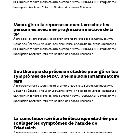
SLA Soins intensifs Troubles du mouvement SYMPOSIUM ASHG Programme
Inscription Abstraits Patients Gestion des essais Thérapies...
Mieux gérer la réponse immunitaire chez les
personnes avec une progression inactive de la
SP
À propos Nos directeurs Nos chercheurs Notre site Études Cliniques AVC
Démence Épilepsie Neuromusculaire Neuro-oncologie Sclérose en plaques
SLA Soins intensifs Troubles du mouvement SYMPOSIUM ASHG Programme
Inscription Abstraits Patients Gestion des essais Thérapies...
Une thérapie de précision étudiée pour gérer les
symptômes de PIDC, une maladie inflammatoire
rare
À propos Nos directeurs Nos chercheurs Notre site Études Cliniques AVC
Démence Épilepsie Neuromusculaire Neuro-oncologie Sclérose en plaques
SLA Soins intensifs Troubles du mouvement SYMPOSIUM ASHG Programme
Inscription Abstraits Patients Gestion des essais Thérapies...
La stimulation cérébrale électrique étudiée pour
soulager les symptômes de l’ataxie de
Friedreich
À propos Nos directeurs Nos chercheurs Notre site Études Cliniques AVC