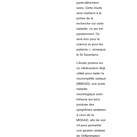
particulièrement
rares. Cette étude
sera vraiment à la
pointe de la
recherche sur cette
maladie, ce qui est
passionnant. Ce
sera bon pour la
science et pour les
patients », remarque
le Dr Saveriano.
L’étude portera sur
un médicament déjà
utilisé pour traiter la
neuromyélite optique
(NMOSD), une autre
maladie
neurologique auto-
immune qui peut
produire des
symptômes similaires
à ceux de la
MOGAD, afin de voir
s’il peut permettre
une gestion similaire
de l’inflammation