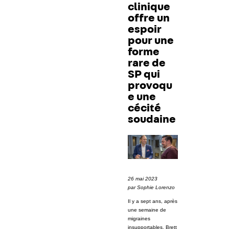
clinique
offre un
espoir
pour une
forme
rare de
SP qui
provoqu
e une
cécité
soudaine
26 mai 2023
par Sophie Lorenzo
Il y a sept ans, après
une semaine de
migraines
insupportables, Brett