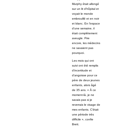
Murphy était allongé
sur un lit d’hôpital et
voyait le monde
embrouillé et en noir
et blanc. En l’espace
d’une semaine, il
était complètement
aveugle. Pire
encore, les médecins
ne savaient pas
pourquoi.
Les mois qui ont
suivi ont été remplis
d’incertitude et
d’angoisse pour ce
père de deux jeunes
enfants, alors âgé
de 35 ans. « À ce
moment-là, je ne
savais pas si je
reverrais le visage de
mes enfants. C’était
une période très
difficile », confie
Brett.