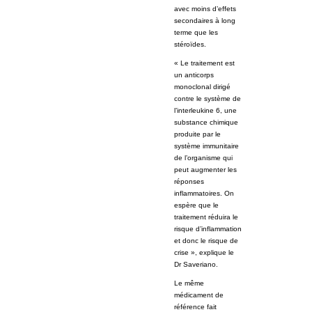
avec moins d’effets
secondaires à long
terme que les
stéroïdes.
« Le traitement est
un anticorps
monoclonal dirigé
contre le système de
l’interleukine 6, une
substance chimique
produite par le
système immunitaire
de l’organisme qui
peut augmenter les
réponses
inflammatoires. On
espère que le
traitement réduira le
risque d’inflammation
et donc le risque de
crise », explique le
Dr Saveriano.
Le même
médicament de
référence fait