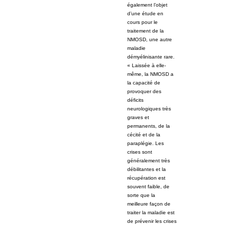
également l’objet
d’une étude en
cours pour le
traitement de la
NMOSD, une autre
maladie
démyélinisante rare.
« Laissée à elle-
même, la NMOSD a
la capacité de
provoquer des
déficits
neurologiques très
graves et
permanents, de la
cécité et de la
paraplégie. Les
crises sont
généralement très
débilitantes et la
récupération est
souvent faible, de
sorte que la
meilleure façon de
traiter la maladie est
de prévenir les crises