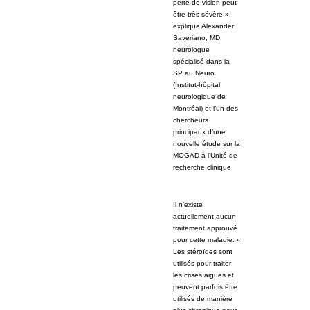
perte de vision peut
être très sévère »,
explique Alexander
Saveriano, MD,
neurologue
spécialisé dans la
SP au Neuro
(Institut-hôpital
neurologique de
Montréal) et l’un des
chercheurs
principaux d’une
nouvelle étude sur la
MOGAD à l’Unité de
recherche clinique.
Il n’existe
actuellement aucun
traitement approuvé
pour cette maladie. «
Les stéroïdes sont
utilisés pour traiter
les crises aiguës et
peuvent parfois être
utilisés de manière