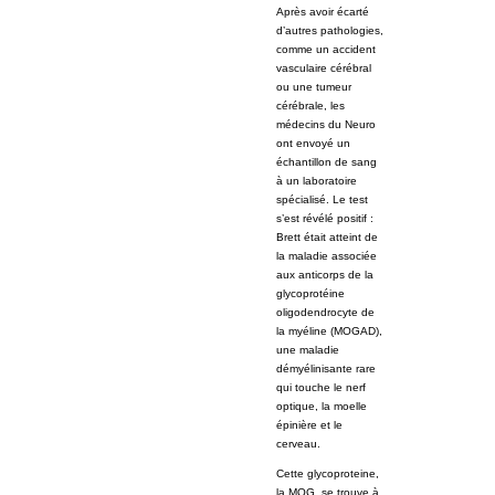
Après avoir écarté
d’autres pathologies,
comme un accident
vasculaire cérébral
ou une tumeur
cérébrale, les
médecins du Neuro
ont envoyé un
échantillon de sang
à un laboratoire
spécialisé. Le test
s’est révélé positif :
Brett était atteint de
la maladie associée
aux anticorps de la
glycoprotéine
oligodendrocyte de
la myéline (MOGAD),
une maladie
démyélinisante rare
qui touche le nerf
optique, la moelle
épinière et le
cerveau.
Cette glycoproteine,
la MOG, se trouve à