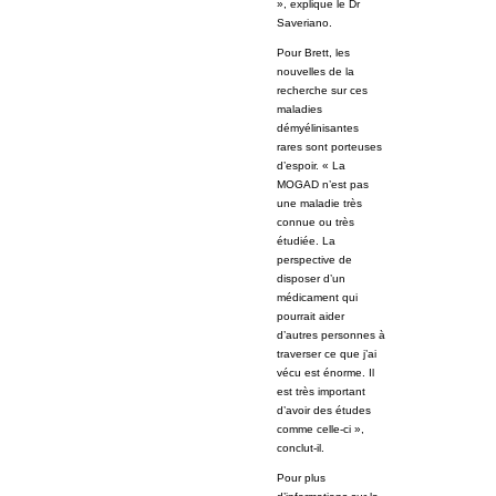
», explique le Dr
Saveriano.
Pour Brett, les
nouvelles de la
recherche sur ces
maladies
démyélinisantes
rares sont porteuses
d’espoir. « La
MOGAD n’est pas
une maladie très
connue ou très
étudiée. La
perspective de
disposer d’un
médicament qui
pourrait aider
d’autres personnes à
traverser ce que j’ai
vécu est énorme. Il
est très important
d’avoir des études
comme celle-ci »,
conclut-il.
Pour plus