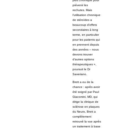
plus chronique pour
prévenir les
rechutes. Mais
l’utilisation chronique
de stéroïdes a
beaucoup d’effets
secondaires à long
terme, en particulier
pour les patients qui
en prennent depuis
des années – nous
devons trouver
d’autres options
thérapeutiques »,
poursuit le Dr
Saveriano.
Brett a eu de la
chance : après avoir
été soigné par Paul
Giacomini, MD, qui
dirige la clinique de
sclérose en plaques
du Neuro, Brett a
complètement
retrouvé la vue après
un traitement à base