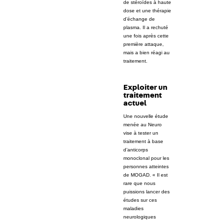
de stéroïdes à haute
dose et une thérapie
d’échange de
plasma. Il a rechuté
une fois après cette
première attaque,
mais a bien réagi au
traitement.
Exploiter un
traitement
actuel
Une nouvelle étude
menée au Neuro
vise à tester un
traitement à base
d’anticorps
monoclonal pour les
personnes atteintes
de MOGAD. « Il est
rare que nous
puissions lancer des
études sur ces
maladies
neurologiques