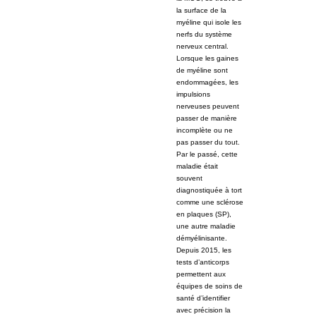
la surface de la
myéline qui isole les
nerfs du système
nerveux central.
Lorsque les gaines
de myéline sont
endommagées, les
impulsions
nerveuses peuvent
passer de manière
incomplète ou ne
pas passer du tout.
Par le passé, cette
maladie était
souvent
diagnostiquée à tort
comme une sclérose
en plaques (SP),
une autre maladie
démyélinisante.
Depuis 2015, les
tests d’anticorps
permettent aux
équipes de soins de
santé d’identifier
avec précision la