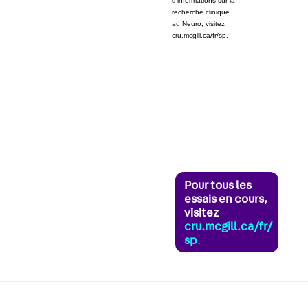
d’informations sur la
recherche clinique
au Neuro, visitez
cru.mcgill.ca/fr/sp.
Pour tous les
essais en cours,
visitez
cru.mcgill.ca/fr/
sp
.