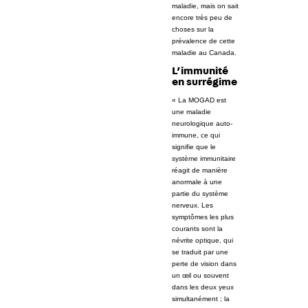
maladie, mais on sait
encore très peu de
choses sur la
prévalence de cette
maladie au Canada.
L’immunité
en surrégime
« La MOGAD est
une maladie
neurologique auto-
immune, ce qui
signifie que le
système immunitaire
réagit de manière
anormale à une
partie du système
nerveux. Les
symptômes les plus
courants sont la
névrite optique, qui
se traduit par une
perte de vision dans
un œil ou souvent
dans les deux yeux
simultanément ; la