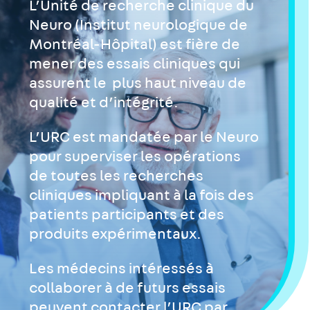
L’Unité de recherche clinique du
Neuro (Institut neurologique de
Montréal-Hôpital) est fière de
mener des essais cliniques qui
assurent le plus haut niveau de
qualité et d’intégrité.
L’URC est mandatée par le Neuro
pour superviser les opérations
de toutes les recherches
cliniques impliquant à la fois des
patients participants et des
produits expérimentaux.
Les médecins intéressés à
collaborer à de futurs essais
peuvent contacter l’URC par