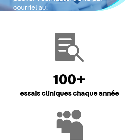
courriel au:
info-CRU.neuro@mcgill.ca

100+
essais cliniques chaque année
