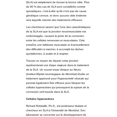
(SLA) est simplement de trouver la bonne cible. Plus
de 80 % des cas de SLA sont considérés comme
sporadiques, c’est-à-dire qu’ils n’ont pas de cause
génétique connue, et donc aucune cible évidente
vers laquelle orienter des traitements efficaces.
Les chercheurs savent que l’une des caractéristiques
de la SLA est que la jonction neuromusculaire est
endommagée, causant la perte de la connexion
entre les cellules nerveuses et musculaires. Cela
entraîne une faiblesse musculaire et éventuellement
des difficultés à marcher, à accomplir les tâches
quotidiennes, à avaler et à respirer.
Trouver un moyen de réparer cette jonction
représenterait une étape majeure dans le traitement
de la SLA. Un nouvel essai clinique au Neuro
(Institut-Hôpital neurologique de Montréal) étudie un
traitement approuvé pour l’hyperactivité vésicale qui
pourrait également être efficace pour bloquer les
cellules hyperactives qui provoquent la rupture de la
connexion nerf-muscle dans la SLA.
Cellules hyperactives
Richard Robitaille, Ph.D., est professeur titulaire et
chercheur en SLA à l’Université de Montréal. Son
laboratoire se concentre sur le développement de