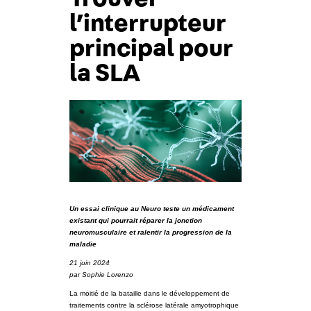
l’interrupteur
principal pour
la SLA
Un essai clinique au Neuro teste un médicament
existant qui pourrait réparer la jonction
neuromusculaire et ralentir la progression de la
maladie
21 juin 2024
par Sophie Lorenzo
La moitié de la bataille dans le développement de
traitements contre la sclérose latérale amyotrophique