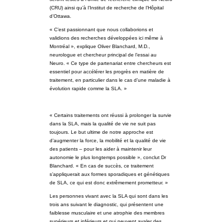
(CRU) ainsi qu’à l’Institut de recherche de l’Hôpital
d’Ottawa.
« C’est passionnant que nous collaborions et
validions des recherches développées ici même à
Montréal », explique Oliver Blanchard, M.D.,
neurologue et chercheur principal de l’essai au
Neuro. « Ce type de partenariat entre chercheurs est
essentiel pour accélérer les progrès en matière de
traitement, en particulier dans le cas d’une maladie à
évolution rapide comme la SLA. »
« Certains traitements ont réussi à prolonger la survie
dans la SLA, mais la qualité de vie ne suit pas
toujours. Le but ultime de notre approche est
d’augmenter la force, la mobilité et la qualité de vie
des patients – pour les aider à maintenir leur
autonomie le plus longtemps possible », conclut Dr
Blanchard. « En cas de succès, ce traitement
s’appliquerait aux formes sporadiques et génétiques
de SLA, ce qui est donc extrêmement prometteur. »
Les personnes vivant avec la SLA qui sont dans les
trois ans suivant le diagnostic, qui présentent une
faiblesse musculaire et une atrophie des membres
supérieurs et inférieurs et qui peuvent avaler des