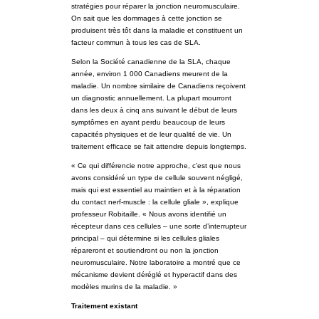
stratégies pour réparer la jonction neuromusculaire.
On sait que les dommages à cette jonction se
produisent très tôt dans la maladie et constituent un
facteur commun à tous les cas de SLA.
Selon la Société canadienne de la SLA, chaque
année, environ 1 000 Canadiens meurent de la
maladie. Un nombre similaire de Canadiens reçoivent
un diagnostic annuellement. La plupart mourront
dans les deux à cinq ans suivant le début de leurs
symptômes en ayant perdu beaucoup de leurs
capacités physiques et de leur qualité de vie. Un
traitement efficace se fait attendre depuis longtemps.
« Ce qui différencie notre approche, c’est que nous
avons considéré un type de cellule souvent négligé,
mais qui est essentiel au maintien et à la réparation
du contact nerf-muscle : la cellule gliale », explique
professeur Robitaille. « Nous avons identifié un
récepteur dans ces cellules – une sorte d’interrupteur
principal – qui détermine si les cellules gliales
répareront et soutiendront ou non la jonction
neuromusculaire. Notre laboratoire a montré que ce
mécanisme devient déréglé et hyperactif dans des
modèles murins de la maladie. »
Traitement existant