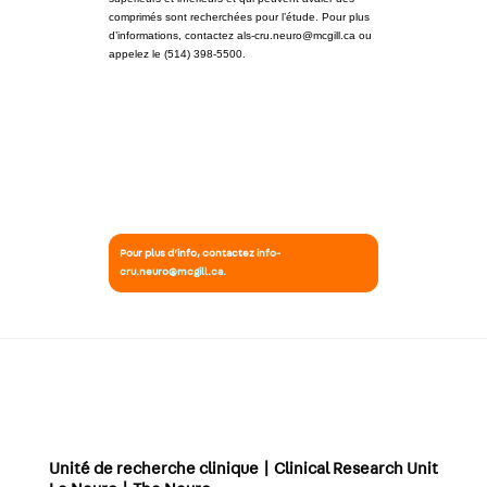
comprimés sont recherchées pour l’étude. Pour plus
d’informations, contactez als-cru.neuro@mcgill.ca ou
appelez le (514) 398-5500.
Pour plus d’info, contactez
info-
cru.neuro@mcgill.ca
.
Unité de recherche clinique | Clinical Research Unit