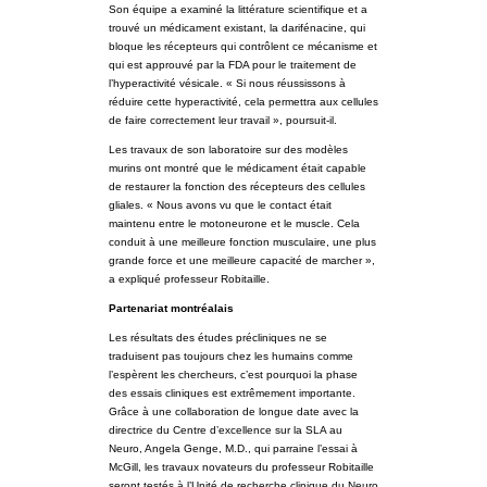
Son équipe a examiné la littérature scientifique et a
trouvé un médicament existant, la darifénacine, qui
bloque les récepteurs qui contrôlent ce mécanisme et
qui est approuvé par la FDA pour le traitement de
l’hyperactivité vésicale. « Si nous réussissons à
réduire cette hyperactivité, cela permettra aux cellules
de faire correctement leur travail », poursuit-il.
Les travaux de son laboratoire sur des modèles
murins ont montré que le médicament était capable
de restaurer la fonction des récepteurs des cellules
gliales. « Nous avons vu que le contact était
maintenu entre le motoneurone et le muscle. Cela
conduit à une meilleure fonction musculaire, une plus
grande force et une meilleure capacité de marcher »,
a expliqué professeur Robitaille.
Partenariat montréalais
Les résultats des études précliniques ne se
traduisent pas toujours chez les humains comme
l’espèrent les chercheurs, c’est pourquoi la phase
des essais cliniques est extrêmement importante.
Grâce à une collaboration de longue date avec la
directrice du Centre d’excellence sur la SLA au
Neuro, Angela Genge, M.D., qui parraine l’essai à
McGill, les travaux novateurs du professeur Robitaille
seront testés à l’Unité de recherche clinique du Neuro