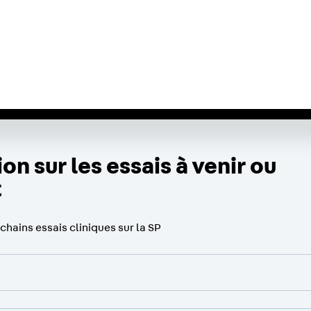
IUM ASHG
SERVICES
Nouvelles
Nous joindre
E
on sur les essais à venir ou
t
hains essais cliniques sur la SP