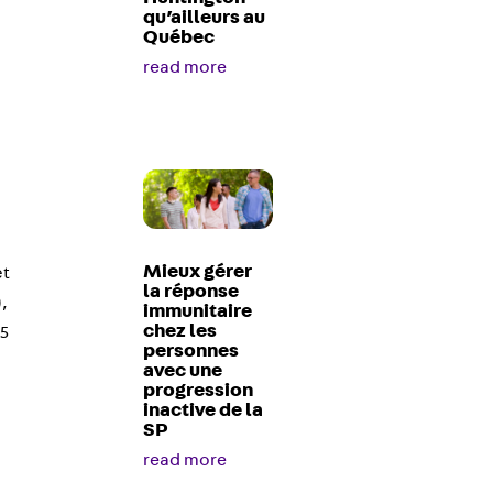
qu’ailleurs au
Québec
read more
Mieux gérer
et
la réponse
),
immunitaire
chez les
15
personnes
avec une
progression
inactive de la
SP
read more