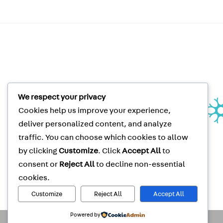
We respect your privacy
Unité de recherche clinique |
Cookies help us improve your experience,
Clinical Research Unit
Le Neuro | The Neuro
deliver personalized content, and analyze
3801 rue University, suite 267
traffic. You can choose which cookies to allow
Montréal, QC, CANADA H3A 2B4
by clicking
Customize
. Click
Accept All
to
Clinical Trials
Tel
: (514) 398-5500
consent or
Reject All
to decline non-essential
Clinical Trials
Fax
: (514) 398-8576
McGill Privacy Notice
cookies.
Customize
Reject All
Accept All
Powered by