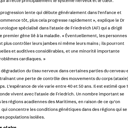
ui affecte principalement le système nerveux et le cœur.
 à progression lente qui débute généralement dans l’enfance et
 commence tôt, plus cela progresse rapidement », explique le Dr
ologue spécialisé dans l’ataxie de Friedreich (AF) qui a dirigé
le premier gène lié à la maladie. « Éventuellement, les personnes
t plus contrôler leurs jambes ni même leurs mains ; ils pourront
uelles et auditives considérables, et une minorité importante
roblèmes cardiaques. »
dégradation du tissu nerveux dans certaines parties du cerveau 
ntraînant une perte de contrôle des mouvements du corps (ataxie
ps. L’espérance de vie varie entre 40 et 50 ans. Il est estimé que 
nde vivent avec l’ataxie de Friedrich. Un nombre important se
 les régions acadiennes des Maritimes, en raison de ce qu’on
, qui concentre les conditions génétiques dans des régions qui se
s populations isolées.