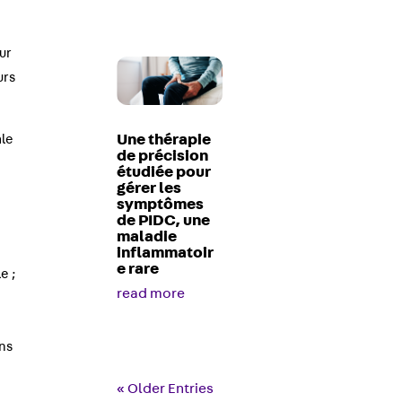
ur
urs
Une thérapie
ale
de précision
étudiée pour
gérer les
symptômes
de PIDC, une
maladie
inflammatoir
e rare
e ;
read more
ns
« Older Entries