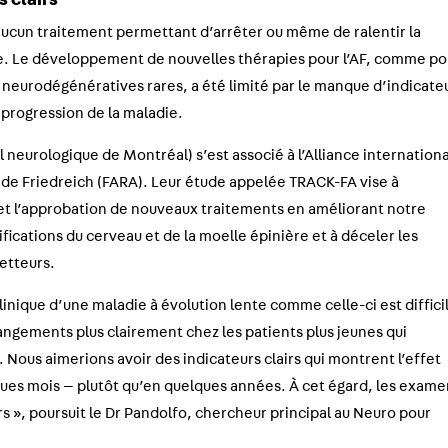
 clairs
 aucun traitement permettant d’arrêter ou même de ralentir la
ie. Le développement de nouvelles thérapies pour l’AF, comme po
eurodégénératives rares, a été limité par le manque d’indicate
a progression de la maladie.
l neurologique de Montréal) s’est associé à l’Alliance internation
e de Friedreich (FARA). Leur étude appelée TRACK-FA vise à
et l’approbation de nouveaux traitements en améliorant notre
cations du cerveau et de la moelle épinière et à déceler les
etteurs.
clinique d’une maladie à évolution lente comme celle-ci est difficil
angements plus clairement chez les patients plus jeunes qui
Nous aimerions avoir des indicateurs clairs qui montrent l’effet
ues mois — plutôt qu’en quelques années. À cet égard, les exame
s », poursuit le Dr Pandolfo, chercheur principal au Neuro pour