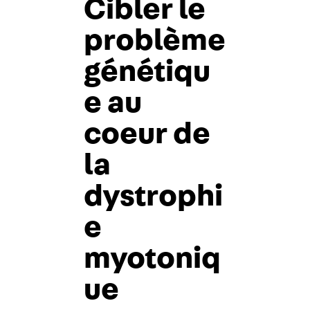
Cibler le
problème
génétiqu
e au
coeur de
la
dystrophi
e
myotoniq
ue