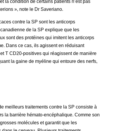
et la condition de certains patients n’est pas
erions », note le Dr Saveriano.
icaces contre la SP sont les anticorps
canadienne de la SP explique que les
x sont des protéines qui imitent les anticorps
e. Dans ce cas, ils agissent en réduisant
B et T CD20-positives qui réagissent de manière
quant la gaine de myéline qui entoure des nerfs,
 meilleurs traitements contre la SP consiste à
ers la barrière hémato-encéphalique. Comme son
es grosses molécules et garantit que les
 dans le cerveau. Plusieurs traitements