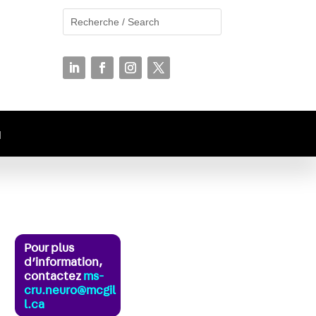
N
Pour plus
d’information,
contactez
ms-
cru.neuro@mcgil
l.ca