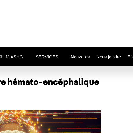
IUM ASHG
SERVICES
Nouvelles
Nous joindre
E
ière hémato-encéphalique