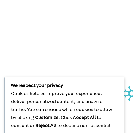
We respect your privacy
Unité de recherche clinique |
Cookies help us improve your experience,
Clinical Research Unit
Le Neuro | The Neuro
deliver personalized content, and analyze
3801 rue University, suite 267
traffic. You can choose which cookies to allow
Montréal, QC, CANADA H3A 2B4
by clicking
Customize
. Click
Accept All
to
Clinical Trials
Tel
: (514) 398-5500
consent or
Reject All
to decline non-essential
Clinical Trials
Fax
: (514) 398-8576
McGill Privacy Notice