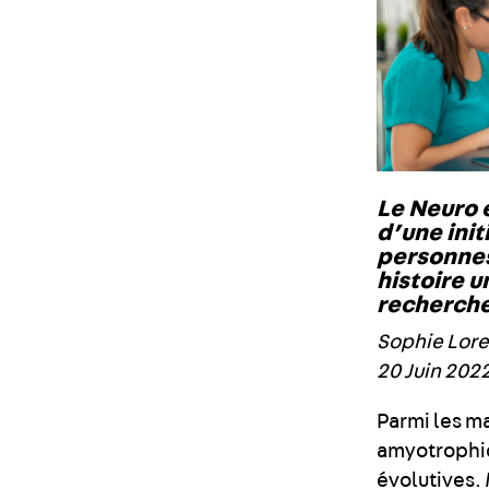
Le Neuro 
d’une init
personnes 
histoire u
recherch
Sophie Lor
20 Juin 202
Parmi les ma
amyotrophiq
évolutives.