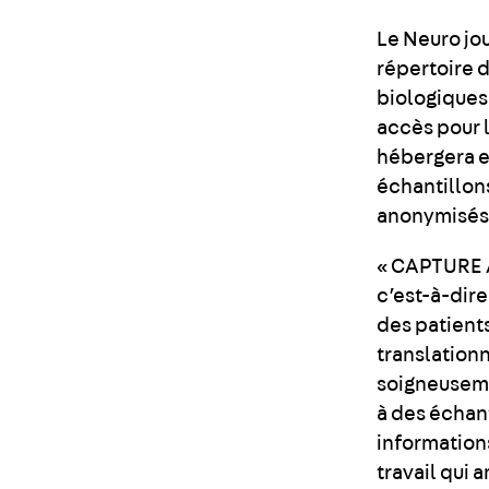
Le Neuro jo
répertoire 
biologiques 
accès pour 
hébergera e
échantillons
anonymisés
« CAPTURE A
c’est-à-dir
des patient
translation
soigneuseme
à des échant
information
travail qui 