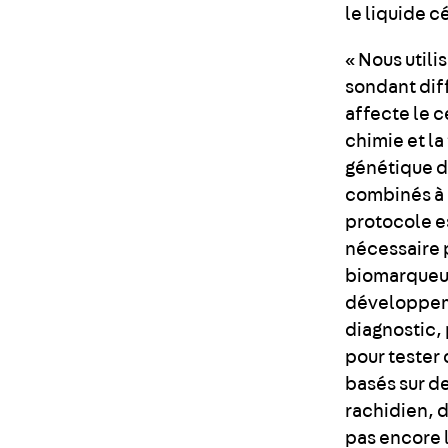
le liquide c
« Nous util
sondant dif
affecte le c
chimie et la
génétique d
combinés à 
protocole e
nécessaire 
biomarqueurs
développeme
diagnostic, 
pour tester 
basés sur de
rachidien, d
pas encore l