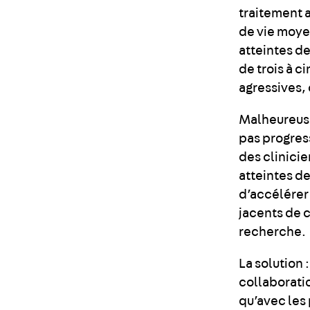
traitement 
de vie moye
atteintes d
de trois à c
agressives, 
Malheureuse
pas progres
des clinici
atteintes d
d’accélérer
jacents de c
recherche.
La solution
collaboratio
qu’avec les 