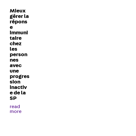
Mieux
gérer la
répons
e
immuni
taire
chez
les
person
nes
avec
une
progres
sion
inactiv
e de la
SP
read
more