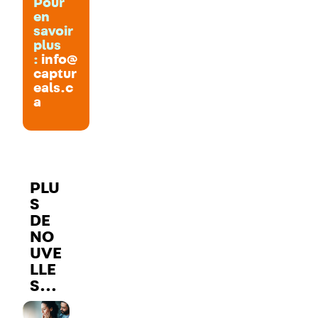
Pour
en
savoir
plus
:
info@
captur
eals.c
a
PLU
S
DE
NO
UVE
LLE
S…