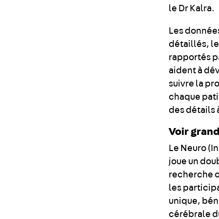
le Dr Kalra.
Les données
détaillés, l
rapportés pa
aident à dé
suivre la pr
chaque patie
des détails 
Voir gran
Le Neuro (I
joue un dou
recherche cl
les particip
unique, bén
cérébrale d