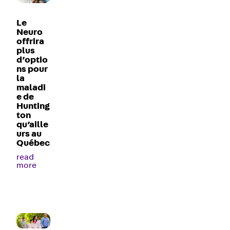
Le
Neuro
offrira
plus
d’optio
ns pour
la
maladi
e de
Hunting
ton
qu’aille
urs au
Québec
read
more