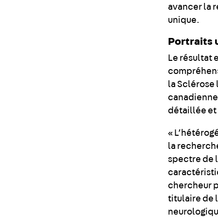
avancer la 
unique.
Portraits
Le résultat
compréhensi
la Sclérose 
canadienne 
détaillée e
« L’hétérog
la recherch
spectre de l
caractéristi
chercheur p
titulaire de
neurologique