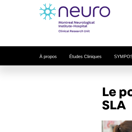
À propos
Études Cliniques
SYMPOS
Le po
SLA