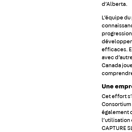
d’Alberta.
L’équipe du 
connaissance
progression
développeme
efficaces. 
avec d’autre
Canada joue
comprendre 
Une empre
Cet effort s
Consortium 
également di
l’utilisatio
CAPTURE SLA