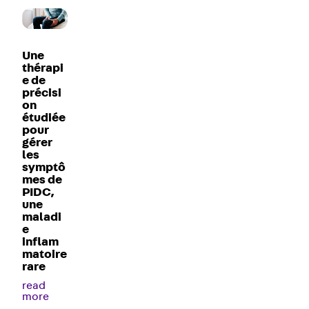
Une
thérapi
e de
précisi
on
étudiée
pour
gérer
les
symptô
mes de
PIDC,
une
maladi
e
inflam
matoire
rare
read
more