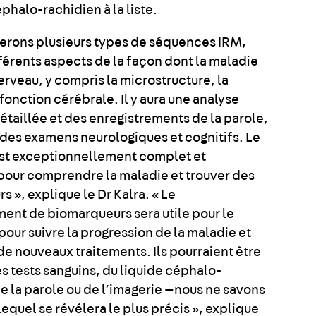
éphalo-rachidien à la liste.
iserons plusieurs types de séquences IRM,
férents aspects de la façon dont la maladie
erveau, y compris la microstructure, la
 fonction cérébrale. Il y aura une analyse
étaillée et des enregistrements de la parole,
des examens neurologiques et cognitifs. Le
st exceptionnellement complet et
pour comprendre la maladie et trouver des
 », explique le Dr Kalra. « Le
nt de biomarqueurs sera utile pour le
pour suivre la progression de la maladie et
de nouveaux traitements. Ils pourraient être
s tests sanguins, du liquide céphalo-
e la parole ou de l’imagerie —nous ne savons
equel se révélera le plus précis », explique