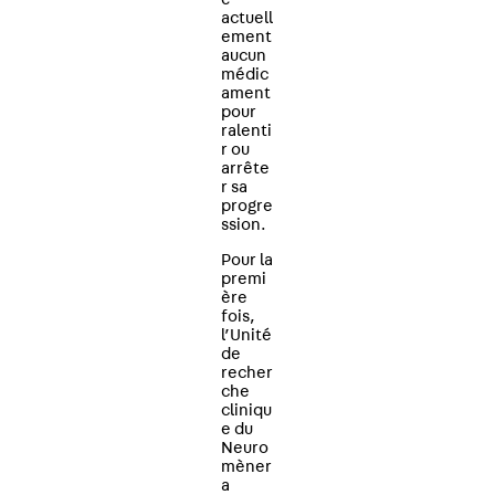
actuell
ement
aucun
médic
ament
pour
ralenti
r ou
arrête
r sa
progre
ssion.
Pour la
premi
ère
fois,
l’Unité
de
recher
che
cliniqu
e du
Neuro
mèner
a