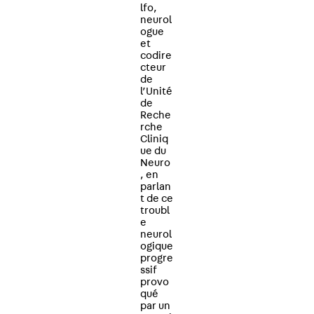
lfo,
neurol
ogue
et
codire
cteur
de
l’Unité
de
Reche
rche
Cliniq
ue du
Neuro
, en
parlan
t de ce
troubl
e
neurol
ogique
progre
ssif
provo
qué
par un