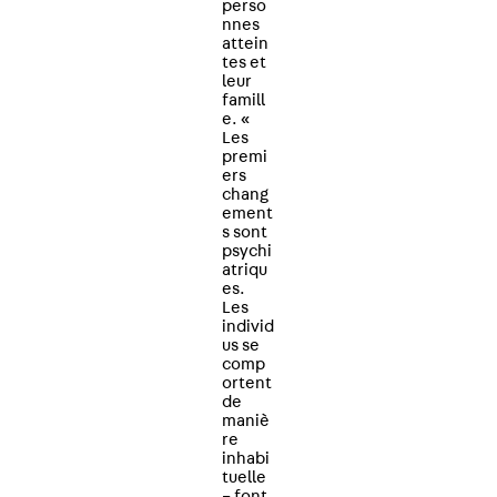
perso
nnes
attein
tes et
leur
famill
e. «
Les
premi
ers
chang
ement
s sont
psychi
atriqu
es.
Les
individ
us se
comp
ortent
de
maniè
re
inhabi
tuelle
– font