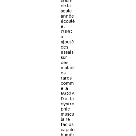
cours
de la
seule
année
écoulé
e,
l’URC
a
ajouté
des
essais
sur
des
maladi
es
rares
comm
e la
MOGA
D et la
dystro
phie
muscu
laire
facios
capulo
humér