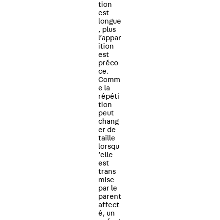
tion
est
longue
, plus
l’appar
ition
est
préco
ce.
Comm
e la
répéti
tion
peut
chang
er de
taille
lorsqu
’elle
est
trans
mise
par le
parent
affect
é, un