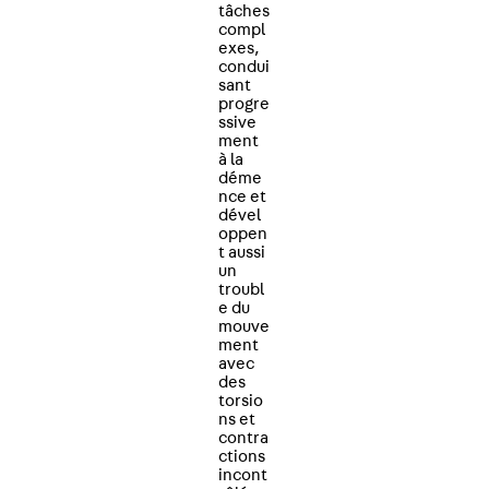
tâches
compl
exes,
condui
sant
progre
ssive
ment
à la
déme
nce et
dével
oppen
t aussi
un
troubl
e du
mouve
ment
avec
des
torsio
ns et
contra
ctions
incont