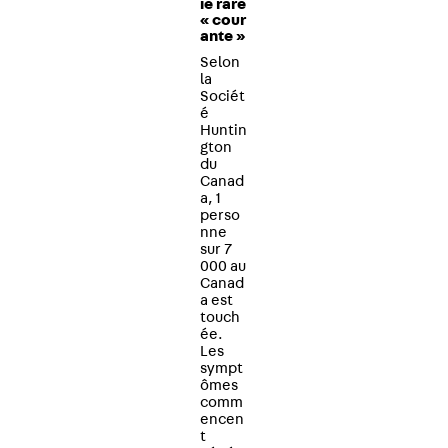
ie rare
« cour
ante »
Selon
la
Sociét
é
Huntin
gton
du
Canad
a, 1
perso
nne
sur 7
000 au
Canad
a est
touch
ée.
Les
sympt
ômes
comm
encen
t