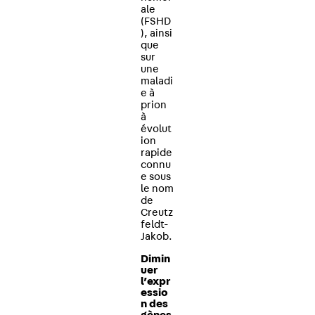
ale
(FSHD
), ainsi
que
sur
une
maladi
e à
prion
à
évolut
ion
rapide
connu
e sous
le nom
de
Creutz
feldt-
Jakob.
Dimin
uer
l’expr
essio
n des