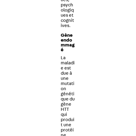
psych
ologiq
ues et
cognit
ives.
Gène
endo
mmag
é
La
maladi
e est
due à
une
mutati
on
généti
que du
gène
HTT
qui
produi
t une
protéi
ne