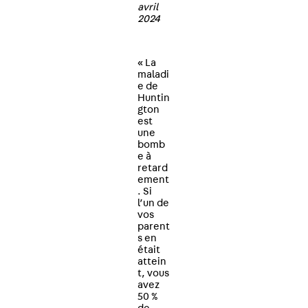
avril
2024
« La
maladi
e de
Huntin
gton
est
une
bomb
e à
retard
ement
. Si
l’un de
vos
parent
s en
était
attein
t, vous
avez
50 %