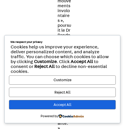
mouve
ments
involo
ntaire
s »,
poursu
it le Dr
Pando
lfo. «
We respect your privacy
Mais
Cookies help us improve your experience,
idéale
deliver personalized content, and analyze
ment,
traffic. You can choose which cookies to allow
nous
by clicking
Customize
. Click
Accept All
to
corrig
consent or
Reject All
to decline non-essential
erions
cookies.
le
défaut
Customize
généti
que à
Reject All
l’origin
e de
cette
Accept All
maladi
e
Powered by
débilit
ante.
»