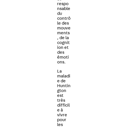
respo
nsable
du
contrô
le des
mouve
ments
, de la
cognit
ion et
des
émoti
ons.
La
maladi
e de
Huntin
gton
est
très
difficil
e à
vivre
pour
les