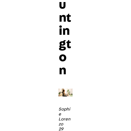
u
nt
in
gt
o
n
Sophi
e
Loren
zo
29