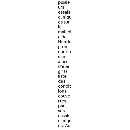
plusie
urs
essais
cliniqu
es sur
la
maladi
e de
Huntin
gton,
contin
uant
ainsi
d’élar
gir la
liste
des
condit
ions
couve
rtes
par
ses
essais
cliniqu
es. Au