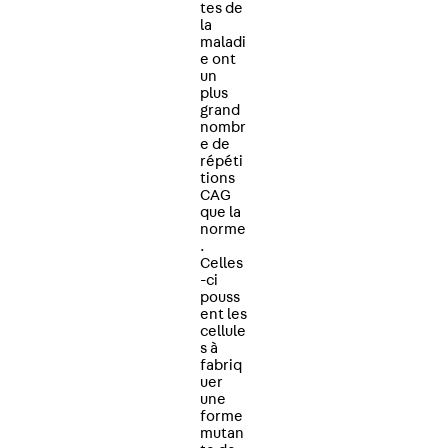
tes de
la
maladi
e ont
un
plus
grand
nombr
e de
répéti
tions
CAG
que la
norme
.
Celles
-ci
pouss
ent les
cellule
s à
fabriq
uer
une
forme
mutan