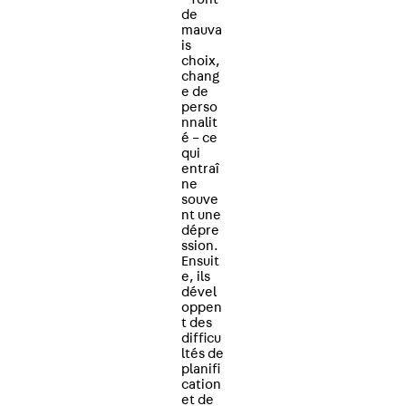
de
mauva
is
choix,
chang
e de
perso
nnalit
é – ce
qui
entraî
ne
souve
nt une
dépre
ssion.
Ensuit
e, ils
dével
oppen
t des
difficu
ltés de
planifi
cation
et de