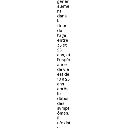
génér
aleme
nt
dans
la
fleur
de
l’âge,
entre
35 et
55
ans, et
l’espér
ance
de vie
est de
10 à 25
ans
après
le
début
des
sympt
ômes.
Il
n’exist
e