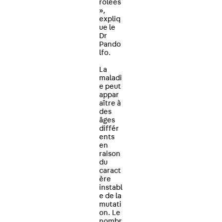
rôlées
»,
expliq
ue le
Dr
Pando
lfo.
La
maladi
e peut
appar
aître à
des
âges
différ
ents
en
raison
du
caract
ère
instabl
e de la
mutati
on. Le
nombr