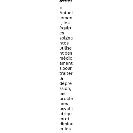
gènes
«
Actuel
lemen
t, les
équip
es
soigna
ntes
utilise
nt des
médic
ament
s pour
traiter
la
dépre
ssion,
les
problè
mes
psychi
atriqu
es et
diminu
er les