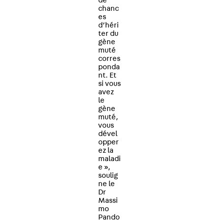
de
chanc
es
d’héri
ter du
gène
muté
corres
ponda
nt. Et
si vous
avez
le
gène
muté,
vous
dével
opper
ez la
maladi
e »,
soulig
ne le
Dr
Massi
mo
Pando