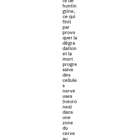
te de
huntin
gtine,
ce qui
finit
par
provo
quer la
dégra
dation
et la
mort
progre
ssive
des
cellule
s
nerve
uses
(neuro
nes)
dans
une
zone
du
cerve
au