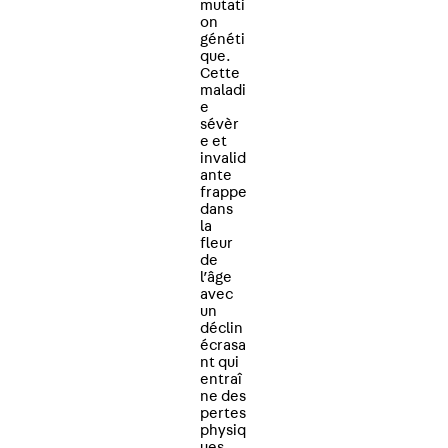
mutati
on
généti
que.
Cette
maladi
e
sévèr
e et
invalid
ante
frappe
dans
la
fleur
de
l’âge
avec
un
déclin
écrasa
nt qui
entraî
ne des
pertes
physiq
ues,