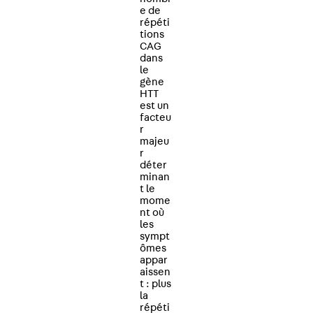
e de
répéti
tions
CAG
dans
le
gène
HTT
est un
facteu
r
majeu
r
déter
minan
t le
mome
nt où
les
sympt
ômes
appar
aissen
t : plus
la
répéti