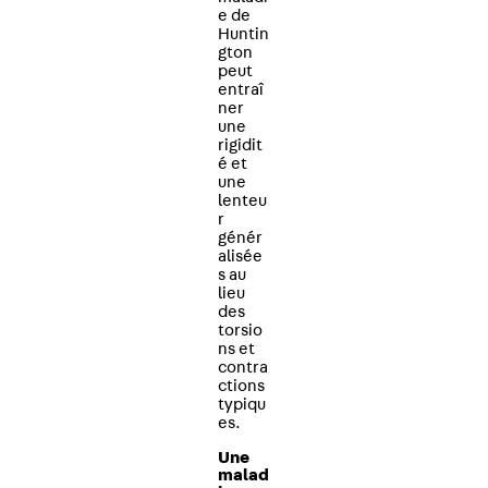
e de
Huntin
gton
peut
entraî
ner
une
rigidit
é et
une
lenteu
r
génér
alisée
s au
lieu
des
torsio
ns et
contra
ctions
typiqu
es.
Une
malad