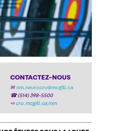
CONTACTEZ-NOUS
✉
nm.neurocru@mcgill.ca
☎
(514) 398-5500
⇨
cru.mcgill.ca/nm