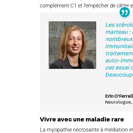
complément C1 et l’empêcher de cibler et
Les stéro
marteau :
nombreux 
immunitai
traitemen
auto-immu
cet essai 
beaucoup 
Erin O'Ferral
Neurologue,
Vivre avec une maladie rare
La myopathie nécrosante à médiation i