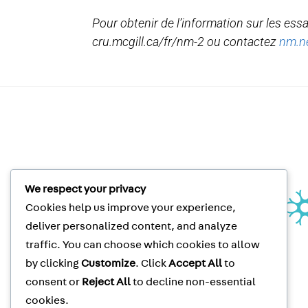
Pour obtenir de l’information sur les ess
cru.mcgill.ca/fr/nm-2 ou contactez
nm.n
We respect your privacy
Unité de recherche clinique |
Cookies help us improve your experience,
Clinical Research Unit
Le Neuro | The Neuro
deliver personalized content, and analyze
3801 rue University, suite 267
traffic. You can choose which cookies to allow
Montréal, QC, CANADA H3A 2B4
by clicking
Customize
. Click
Accept All
to
Clinical Trials
Tel
: (514) 398-5500
consent or
Reject All
to decline non-essential
Clinical Trials
Fax
: (514) 398-8576
McGill Privacy Notice
cookies.