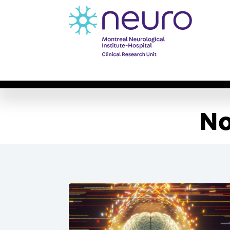
À propos
Études Cliniques
SYMPOS
No