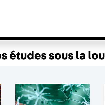
IUM ASHG
SERVICES
Nouvelles
Nous joindre
E
s études sous la lo