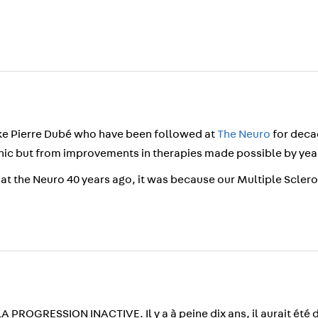
e Pierre Dubé who have been followed at
The Neuro
for deca
nic but from improvements in therapies made possible by year
d at the Neuro 40 years ago, it was because our Multiple Scler
GRESSION INACTIVE. Il y a à peine dix ans, il aurait été diff