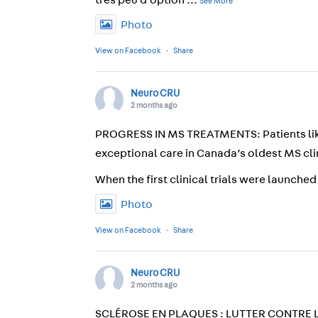
très peu d’option
...
See More
Photo
View on Facebook
·
Share
Neuro CRU
2 months ago
PROGRESS IN MS TREATMENTS: Patients lik
exceptional care in Canada’s oldest MS cli
When the first clinical trials were launche
Photo
View on Facebook
·
Share
Neuro CRU
2 months ago
SCLÉROSE EN PLAQUES : LUTTER CONTRE LA PRO